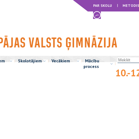
PAR SKOLU
METODIS
iem
Skolotājiem
Vecākiem
Mācību
process
10.-1