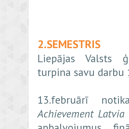
2.SEMESTRIS
Liepājas Valsts ģ
turpina savu darbu
13.februārī noti
Achievement Latvia
apbalvojumus fin