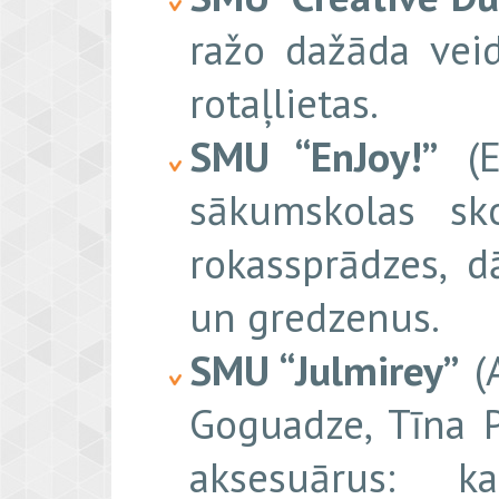
ražo dažāda vei
rotaļlietas.
SMU “EnJoy!”
(E
sākumskolas sko
rokassprādzes, d
un gredzenus.
SMU “Julmirey”
(A
Goguadze, Tīna P
aksesuārus: ka