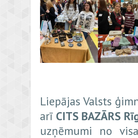
Liepājas Valsts ģimn
arī
CITS BAZĀRS Rī
uzņēmumi no visas