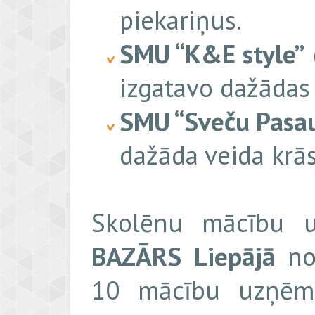
piekariņus.
SMU “K&E style”
izgatavo dažādas 
SMU “Sveču Pasau
dažāda veida krās
Skolēnu mācību u
BAZĀRS
Liepājā
no
10 mācību uzņēmu