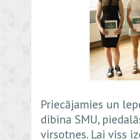
Priecājamies un lep
dibina SMU, piedalā
virsotnes. Lai viss 