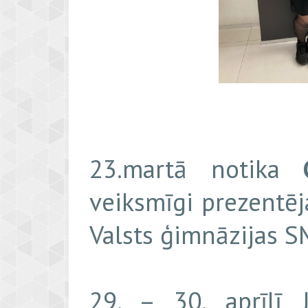
23.martā notika
veiksmīgi prezentē
Valsts ģimnāzijas S
29. – 30. aprīlī 