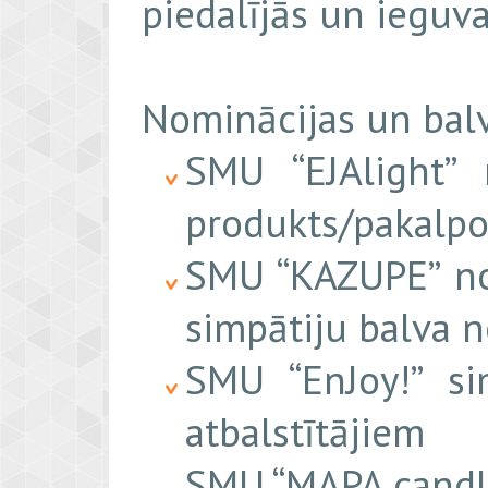
piedalījās un ieguva
Nominācijas un balv
SMU “EJAlight” 
produkts/pakalp
SMU “KAZUPE” no
simpātiju balva n
SMU “EnJoy!” si
atbalstītājiem
SMU “MAPA candle