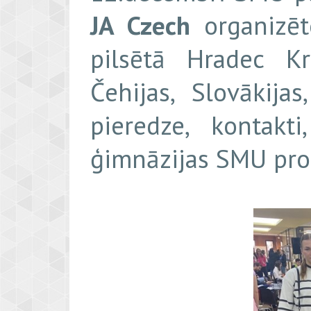
JA Czech
organizēt
pilsētā Hradec K
Čehijas, Slovākija
pieredze, kontakt
ģimnāzijas SMU pro