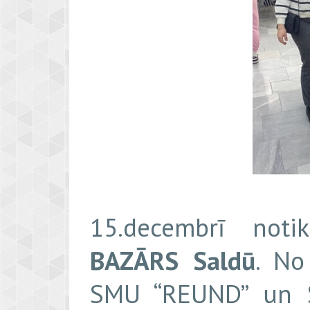
15.decembrī not
BAZĀRS
Saldū
. No
SMU “REUND” un S