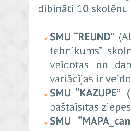
dibināti 10 skolēn
SMU “REUND”
(Al
tehnikums” skoln
veidotas no da
variācijas ir vei
SMU “KAZUPE”
(M
paštaisītas ziepe
SMU “MAPA_cand