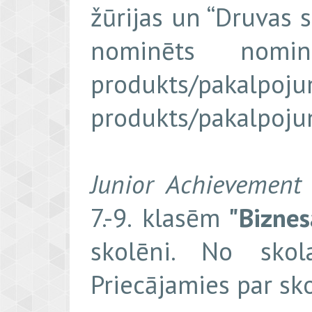
žūrijas un “Druvas 
nominēts nomin
produkts/pakalp
produkts/pakalpojum
Junior Achievement 
7.-9. klasēm
"
Biznes
skolēni. No skol
Priecājamies par sk