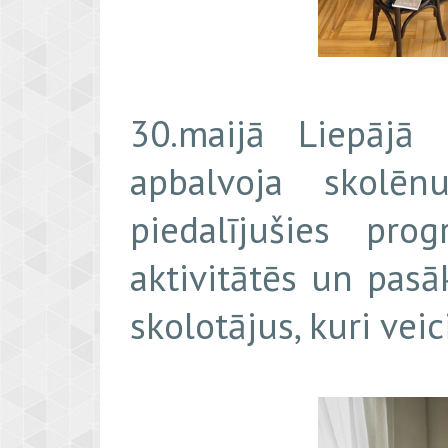
30.maijā Liepājā
apbalvoja skolē
piedalījušies pr
aktivitātēs un pasā
skolotājus, kuri ve