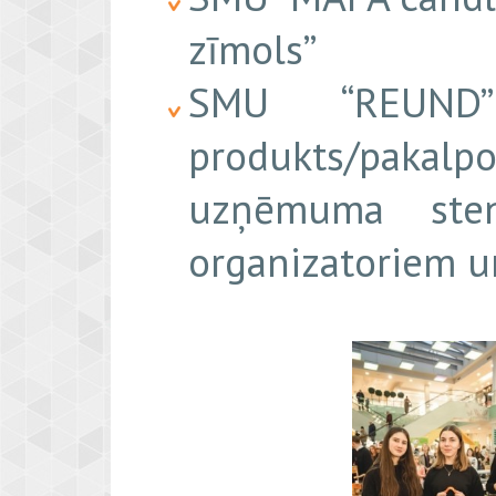
zīmols”
SMU “REUND” 
produkts/pakalp
uzņēmuma sten
organizatoriem u