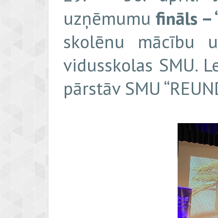
uzņēmumu
fināls –
skolēnu mācību 
vidusskolas SMU. Le
pārstāv SMU “REUND