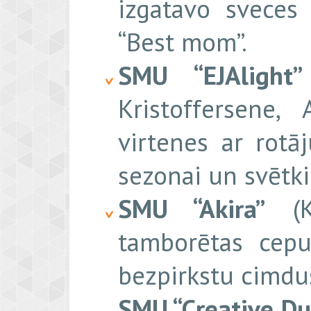
izgatavo sveces
“Best mom”.
SMU “EJAlight”
Kristoffersene
virtenes ar rotā
sezonai un svētk
SMU “Akira”
(Ki
tamborētas cepur
bezpirkstu cimdu
SMU “Creative Du