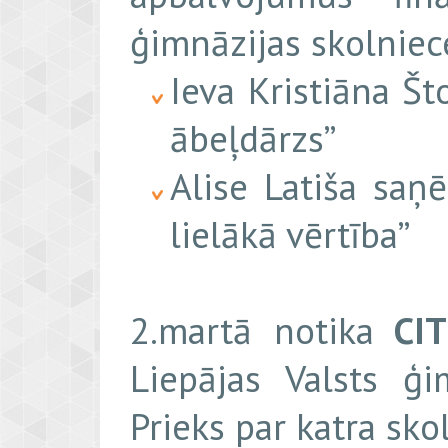
ģimnāzijas skolniec
Ieva Kristiāna Št
ābeļdārzs”
Alise Latiša saņ
lielākā vērtība”
2.martā notika
CIT
Liepājas Valsts ģ
Prieks par katra s