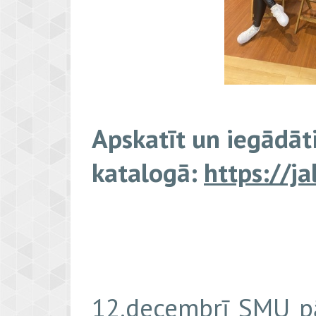
Apskatīt un iegādā
katalogā:
https://ja
12.decembrī SMU pā