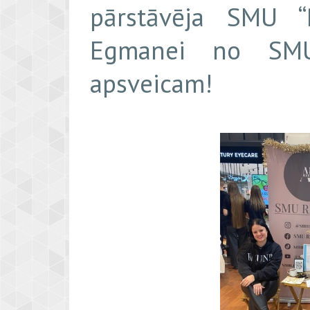
pārstāvēja SMU “
Egmanei no SMU
apsveicam!