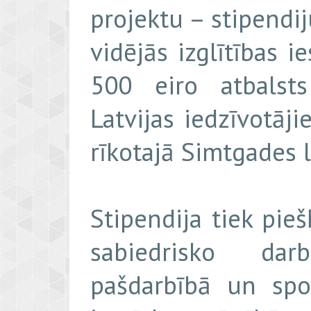
projektu – stipendi
vidējās izglītības 
500 eiro atbalsts
Latvijas iedzīvotāji
rīkotajā Simtgades l
Stipendija tiek pie
sabiedrisko darb
pašdarbībā un spor