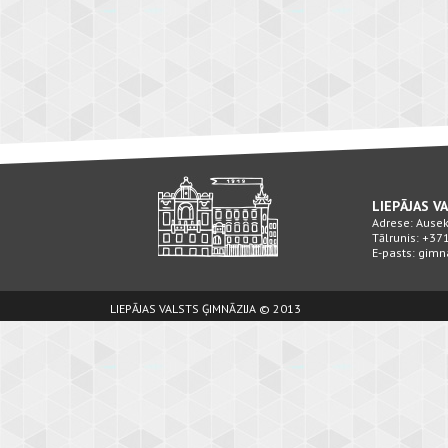
LIEPĀJAS V
Adrese: Ausekļ
Tālrunis: +3
E-pasts: gimn
LIEPĀJAS VALSTS ĢIMNĀZIJA © 2013