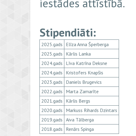
iestādes attīstībā.
Stipendiāti:
2025.gads
Elīza Anna Šperberga
2025.gads
Kārlis Lanka
2024.gads
Līva Katrīna Deksne
2024.gads
Kristofers Knapšis
2023.gads
Daniels Brugevics
2022.gads
Marta Zamarīte
2021.gads
Kārlis Bergs
2020.gads
Markuss Rihards Dzintars
2019.gads
Aiva Tālberga
2018.gads
Renārs Spinga