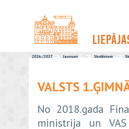
2026./2027.
Jaunumi
Skolēniem
Sk
2
0
1
VALSTS 1.ĢIMNĀ
8
.
g
a
No 2018.gada Finan
d
s
ministrija un VAS