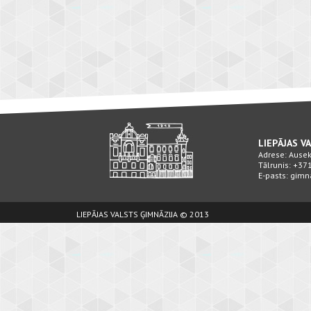
LIEPĀJAS V
Adrese: Ausekļ
Tālrunis: +3
E-pasts: gimn
LIEPĀJAS VALSTS ĢIMNĀZIJA © 2013