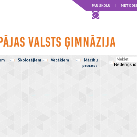
PAR SKOLU
METODIS
iem
Skolotājiem
Vecākiem
Mācību
Nederīgs id
process