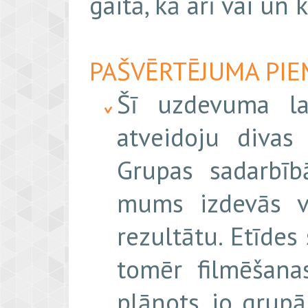
gaitā, kā arī vai un 
PAŠVĒRTĒJUMA PIE
Šī uzdevuma la
atveidoju divas
Grupas sadarbīb
mums izdevās ve
rezultātu. Etīdes
tomēr filmēšanas
plānots, jo grupā