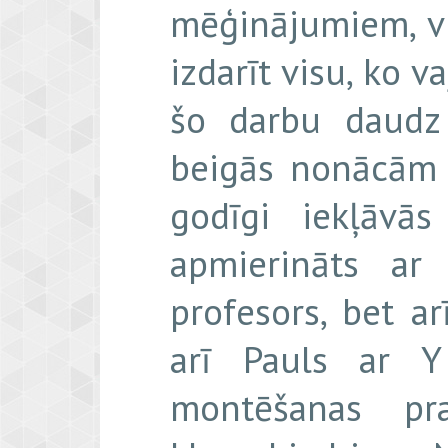
mēģinājumiem, vi
izdarīt visu, ko 
šo darbu daudz 
beigās nonācām p
godīgi iekļāvā
apmierināts ar
profesors, bet a
arī Pauls ar Y
montēšanas pr