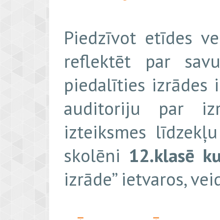
Piedzīvot etīdes v
reflektēt par sa
piedalīties izrādes 
auditoriju par i
izteiksmes līdzekļ
skolēni
12.klasē
ku
izrāde” ietvaros, ve