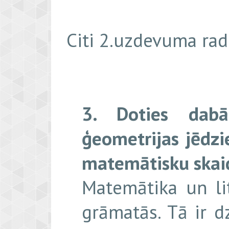
Citi 2.uzdevuma ra
3. Doties dabā
ģeometrijas jēdzi
matemātisku skaid
Matemātika un lit
grāmatās. Tā ir dzī