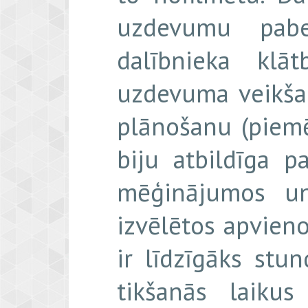
uzdevumu pabe
dalībnieka klā
uzdevuma veikšan
plānošanu (piemē
biju atbildīga pa
mēģinājumos un
izvēlētos apvien
ir līdzīgāks stu
tikšanās laikus