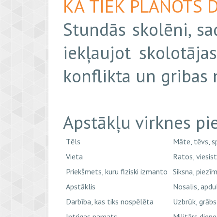
KĀ TIEK PLĀNOTS 
Stundās skolēni, sa
iekļaujot skolotāja
konflikta un gribas 
Apstākļu virknes pi
Tēls
Māte, tēvs, s
Vieta
Ratos, viesist
Priekšmets, kuru fiziski izmanto
Siksna, piezīm
Apstāklis
Nosalis, apdul
Darbība, kas tiks nospēlēta
Uzbrūk, grābst
Intrigas pamats
Militārs dien