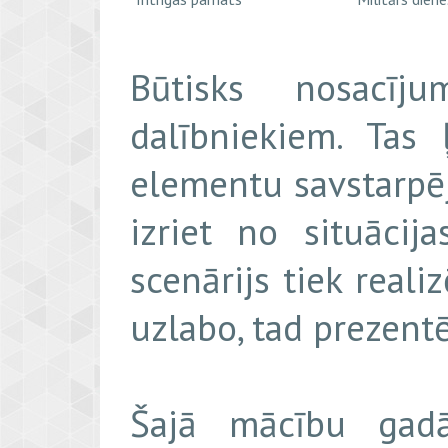
Būtisks nosacīj
dalībniekiem. Tas 
elementu savstarpēj
izriet no situācij
scenārijs tiek reali
uzlabo, tad prezentē
Šajā mācību gadā