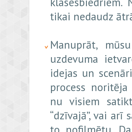
klasesbiedriem. 
tikai nedaudz ātr
Manuprāt, mūsu 
uzdevuma ietvar
idejas un scenār
process noritēja
nu visiem satik
“dzīvajā”, vai arī
to nofilmētu. Da