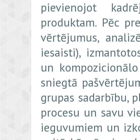
pievienojot kad
produktam. Pēc pr
vērtējumus, analiz
iesaisti), izmantot
un kompozicionālo
sniegtā pašvērtējum
grupas sadarbību, 
procesu un savu vie
ieguvumiem un izk