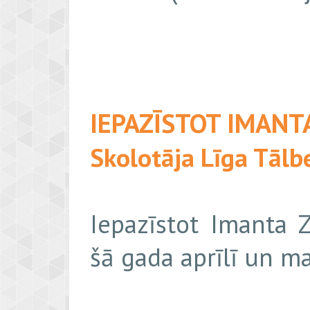
IEPAZĪSTOT IMANT
Skolotāja Līga Tālb
Iepazīstot Imanta Z
šā gada aprīlī un m