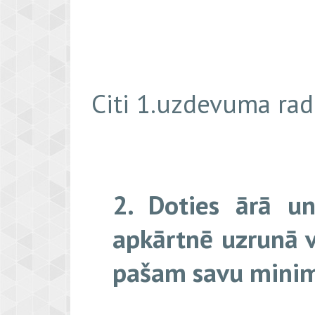
Citi 1.uzdevuma ra
2. Doties ārā un 
apkārtnē uzrunā vi
pašam savu mini