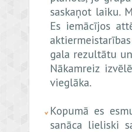
saskaņot laiku. 
Es iemācījos att
aktiermeistarīb
gala rezultātu un
Nākamreiz izvēlē
vieglāka.
Kopumā es esmu 
sanāca lieliski 