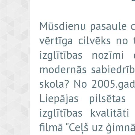
Mūsdienu pasaule c
vērtīga cilvēks no
izglītības nozīmi
modernās sabiedrīb
skola? No 2005.gad
Liepājas pilsētas
izglītības kvalitā
filmā "Ceļš uz ģimnā