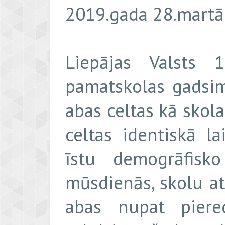
2019.gada 28.martā
Liepājas Valsts 
pamatskolas gadsimt
abas celtas kā skola
celtas identiskā la
īstu demogrāfisk
mūsdienās, skolu at
abas nupat piere