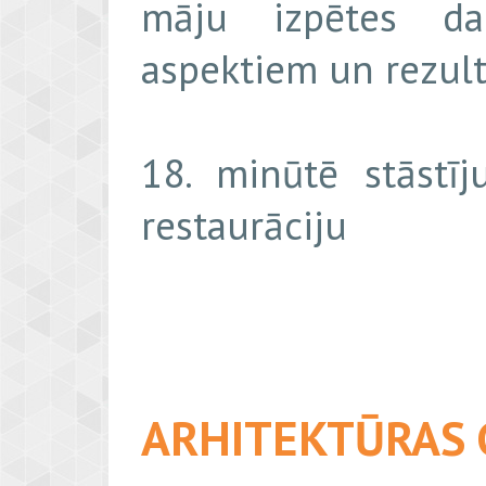
māju izpētes da
aspektiem un rezult
18. minūtē stāstīj
restaurāciju
ARHITEKTŪRAS 