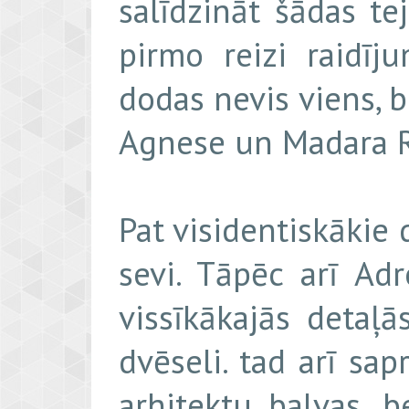
salīdzināt šādas t
pirmo reizi raidī
dodas nevis viens, b
Agnese un Madara R
Pat visidentiskākie 
sevi. Tāpēc arī Ad
vissīkākajās detaļ
dvēseli. tad arī sap
arhitektu balvas, b