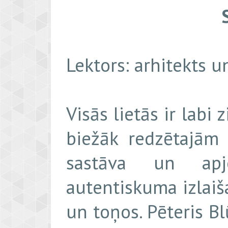
Lektors: arhitekts u
Visās lietās ir labi z
biežāk redzētajām
sastāva un apj
autentiskuma izlaiš
un toņos. Pēteris B