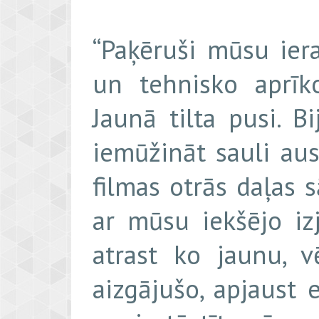
“Paķēruši mūsu ier
un tehnisko aprī
Jaunā tilta pusi. B
iemūžināt sauli au
filmas otrās daļas 
ar mūsu iekšējo i
atrast ko jaunu, v
aizgājušo, apjaust 