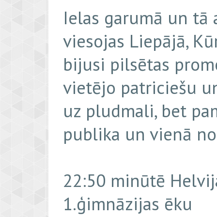
Ielas garumā un tā 
viesojas Liepājā, Kū
bijusi pilsētas pr
vietējo patriciešu 
uz pludmali, bet pa
publika un vienā no
22:50 minūtē Helvija
1.ģimnāzijas ēku