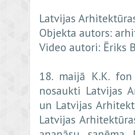
Latvijas Arhitektūr
Objekta autors: arh
Video autori: Ēriks 
18. maijā K.K. fon
nosaukti Latvijas 
un Latvijas Arhitek
Latvijas Arhitektūr
ananāsu saņēma L