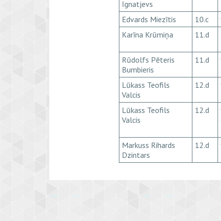
Ignatjevs
Edvards Miezītis
10.c
Karīna Krūmiņa
11.d
Rūdolfs Pēteris
11.d
Bumbieris
Lūkass Teofils
12.d
Valcis
Lūkass Teofils
12.d
Valcis
Markuss Rihards
12.d
Dzintars