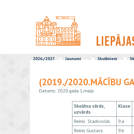
2026./2027.
Jaunumi
Skolēniem
Sk
(2019./2020.MĀCĪBU G
Datums: 2020.gada 1.maijs
Skolēna vārds,
Klase
uzvārds
Reinis Stadsvolds
9.a
Reinis Gustavs
9.b