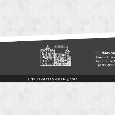
LIEPĀJAS V
Adrese: Ausekļ
Tālrunis: +3
E-pasts: gimn
LIEPĀJAS VALSTS ĢIMNĀZIJA © 2013