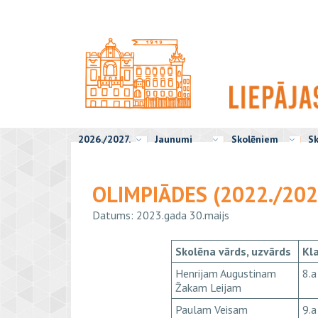
2026./2027.
Jaunumi
Skolēniem
Sk
OLIMPIĀDES (2022./20
Datums: 2023.gada 30.maijs
Skolēna vārds, uzvārds
Kl
Henrijam Augustinam
8.a
Žakam Leijam
Paulam Veisam
9.a