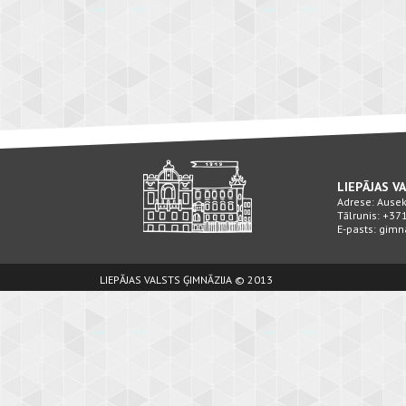
LIEPĀJAS V
Adrese: Ausekļ
Tālrunis: +3
E-pasts: gimn
LIEPĀJAS VALSTS ĢIMNĀZIJA © 2013