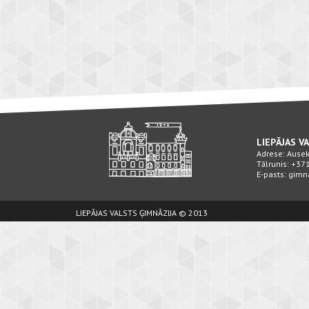
LIEPĀJAS V
Adrese: Ausekļ
Tālrunis: +3
E-pasts: gimn
LIEPĀJAS VALSTS ĢIMNĀZIJA © 2013