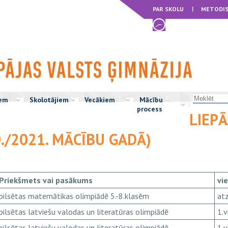
PAR SKOLU
METODIS
iem
Skolotājiem
Vecākiem
Mācību
process
LIEPĀ
./2021. MĀCĪBU GADĀ)
Priekšmets vai pasākums
vi
pilsētas matemātikas olimpiādē 5.-8.klasēm
atz
pilsētas latviešu valodas un literatūras olimpiādē
1.v
pilsētas latviešu valodas un literatūras olimpiādē
1.v