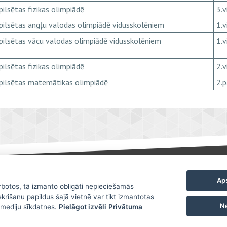
pilsētas fizikas olimpiādē
3.v
pilsētas angļu valodas olimpiādē vidusskolēniem
1.v
pilsētas vācu valodas olimpiādē vidusskolēniem
1.v
pilsētas fizikas olimpiādē
2.v
pilsētas matemātikas olimpiādē
2.
Aps
LIEPĀJAS VALSTS ĢIMNĀZIJA
arbotos, tā izmanto obligāti nepieciešamās
Lapas karte
Adrese: Ausekļa iela 9, Liepāja, LV-3401
ekrišanu papildus šajā vietnē var tikt izmantotas
Karte
Tālrunis: +371 63423461
Ne
o mediju sīkdatnes.
Pielāgot izvēli
Privātuma
E-pasts: gimnazija@liepaja.edu.lv