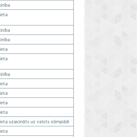
inība
ieta
inība
inība
ieta
ieta
inība
ieta
ieta
ieta
ieta
ieta uzaicināts uz valsts olimpiādi
ieta