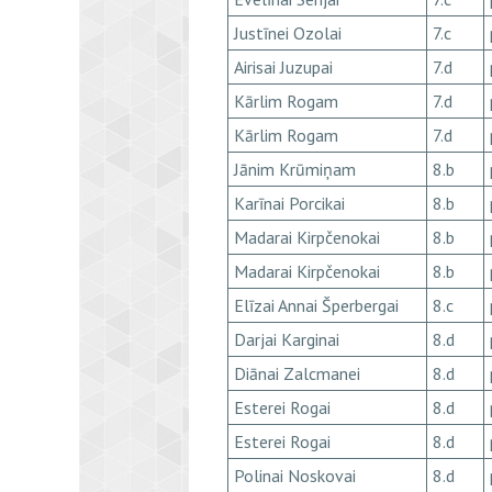
Justīnei Ozolai
7.c
Airisai Juzupai
7.d
Kārlim Rogam
7.d
Kārlim Rogam
7.d
Jānim Krūmiņam
8.b
Karīnai Porcikai
8.b
Madarai Kirpčenokai
8.b
Madarai Kirpčenokai
8.b
Elīzai Annai Šperbergai
8.c
Darjai Karginai
8.d
Diānai Zalcmanei
8.d
Esterei Rogai
8.d
Esterei Rogai
8.d
Polinai Noskovai
8.d