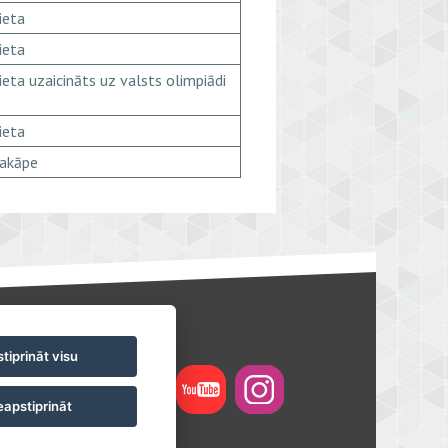
ieta
ieta
ieta uzaicināts uz valsts olimpiādi
ieta
pakāpe
tiprināt visu
apstiprināt