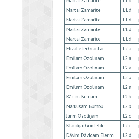
Martai Zamarītei
11.d
Martai Zamarītei
11.d
Martai Zamarītei
11.d
Martai Zamarītei
11.d
Martai Zamarītei
11.d
Elizabetei Grantai
12.a
Emīlam Ozoliņam
12.a
Emīlam Ozoliņam
12.a
Emīlam Ozoliņam
12.a
Emīlam Ozoliņam
12.a
Kārlim Bergam
12.b
Markusam Bumbu
12.b
Jurim Ozoliņam
12.c
Klaudijai Grīnfeldei
12.c
Dāvim Dāvidam Elerim
12.d