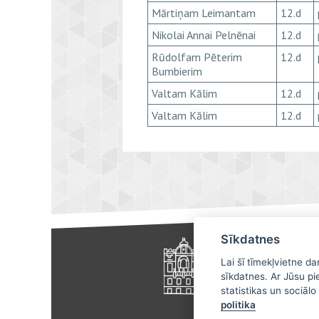
Mārtiņam Leimantam
12.d
Nikolai Annai Pelnēnai
12.d
Rūdolfam Pēterim
12.d
Bumbierim
Valtam Kālim
12.d
Valtam Kālim
12.d
Sīkdatnes
Lai šī tīmekļvietne d
sīkdatnes. Ar Jūsu pi
statistikas un sociāl
politika