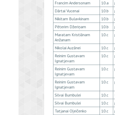
Francim Andersonam
10.a
Dārtai Vucenai
10.b
Nikitam Bulavkinam
10.b
Pēterim Džeriņam
10.b
Maratam Kristiānam
10.c
Anžanam
Nikolai Auzānei
10.c
Reinim Gustavam
10.c
Ignatjevam
Reinim Gustavam
10.c
Ignatjevam
Reinim Gustavam
10.c
Ignatjevam
Silvai Bumbulei
10.c
Silvai Bumbulei
10.c
Tatjanai Oļeičenko
10.c