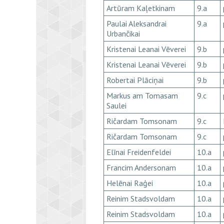
Artūram Kaļetkinam
9.a
Paulai Aleksandrai
9.a
Urbančikai
Kristenai Leanai Vēverei
9.b
Kristenai Leanai Vēverei
9.b
Robertai Plāciņai
9.b
Markus am Tomasam
9.c
Saulei
Ričardam Tomsonam
9.c
Ričardam Tomsonam
9.c
Elīnai Freidenfeldei
10.a
Francim Andersonam
10.a
Helēnai Raģei
10.a
Reinim Stadsvoldam
10.a
Reinim Stadsvoldam
10.a