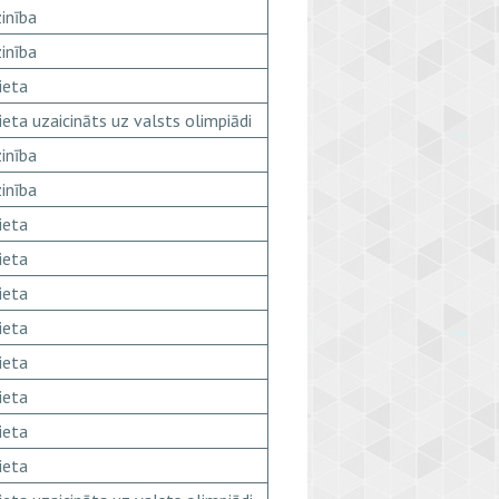
inība
inība
ieta
ieta uzaicināts uz valsts olimpiādi
inība
inība
ieta
ieta
ieta
ieta
ieta
ieta
ieta
ieta