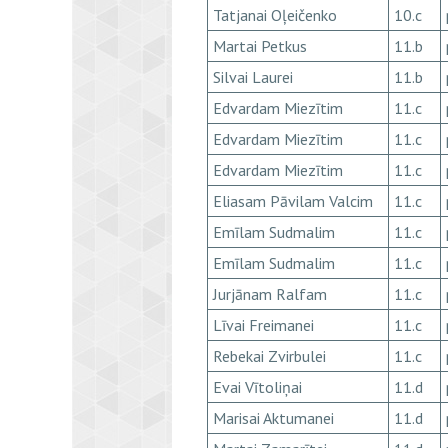
Tatjanai Oļeičenko
10.c
Martai Petkus
11.b
Silvai Laurei
11.b
Edvardam Miezītim
11.c
Edvardam Miezītim
11.c
Edvardam Miezītim
11.c
Eliasam Pāvilam Valcim
11.c
Emīlam Sudmalim
11.c
Emīlam Sudmalim
11.c
Jurjānam Ralfam
11.c
Līvai Freimanei
11.c
Rebekai Zvirbulei
11.c
Evai Vītoliņai
11.d
Marisai Aktumanei
11.d