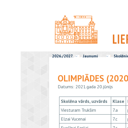
2026./2027.
Jaunumi
Skolēn
OLIMPIĀDES (2020
Datums: 2021.gada 20.jūnijs
Skolēna vārds, uzvārds
Klase
Viesturam Trukšim
7.a
Elzai Vucenai
7.c
Evelīnai Serijai
7.c