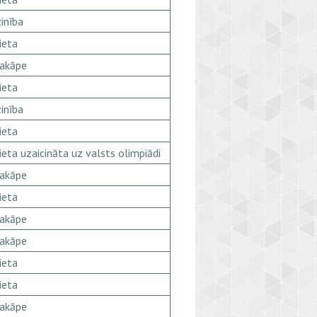
inība
ieta
pakāpe
ieta
inība
ieta
ieta uzaicināta uz valsts olimpiādi
pakāpe
ieta
pakāpe
pakāpe
ieta
ieta
pakāpe