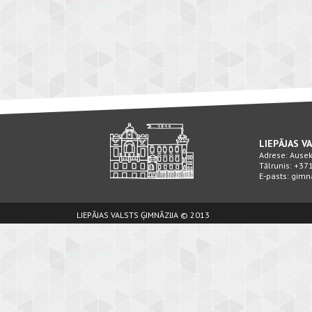
LIEPĀJAS V
Adrese: Ausekļ
Tālrunis: +3
E-pasts: gimn
LIEPĀJAS VALSTS ĢIMNĀZIJA © 2013