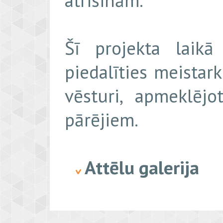
atrisinām.
Šī projekta laikā
piedalīties meistar
vēsturi, apmeklējo
pārējiem.
Attēlu galerija