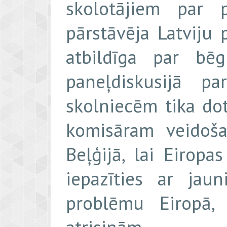
skolotājiem par 
pārstāvēja Latviju 
atbildīga par bēgļ
paneļdiskusijā p
skolniecēm tika dot
komisāram veidošan
Beļģijā, lai Eirop
iepazīties ar jau
problēmu Eiropā,