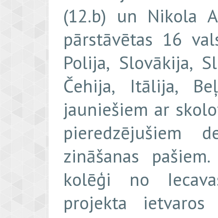
(12.b) un Nikola A
pārstāvētas 16 vals
Polija, Slovākija, S
Čehija, Itālija, Be
jauniešiem ar skolo
pieredzējušiem d
zināšanas pašiem.
kolēģi no Iecava
projekta ietvaros