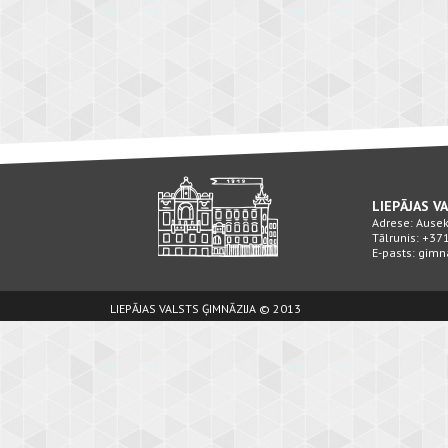
LIEPĀJAS V
Adrese: Ausekļ
Tālrunis: +3
E-pasts: gimn
LIEPĀJAS VALSTS ĢIMNĀZIJA © 2013