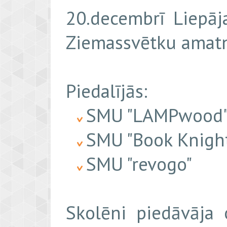
20.decembrī Liepāja
Ziemassvētku amatn
Piedalījās:
SMU "LAMPwood
SMU "Book Knight
SMU "revogo"
Skolēni piedāvāja o