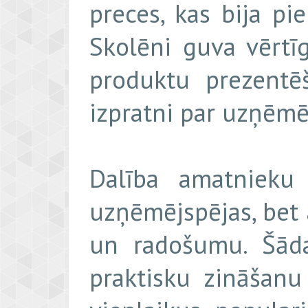
preces, kas bija p
Skolēni guva vērtī
produktu prezentē
izpratni par uzņēmē
Dalība amatnieku 
uzņēmējspējas, bet a
un radošumu. Šāda
praktisku zināšanu