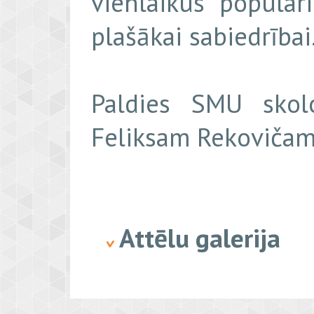
vienlaikus popula
plašākai sabiedrībai
Paldies SMU skol
Feliksam Rekovičam
Attēlu galerija