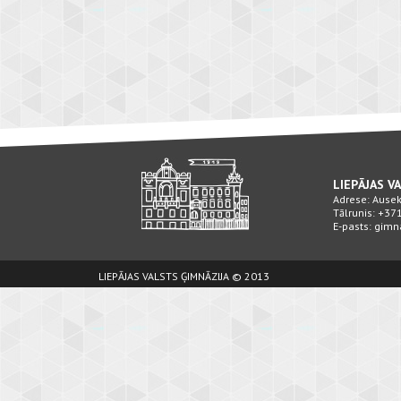
LIEPĀJAS V
Adrese: Ausekļ
Tālrunis: +3
E-pasts: gimn
LIEPĀJAS VALSTS ĢIMNĀZIJA © 2013