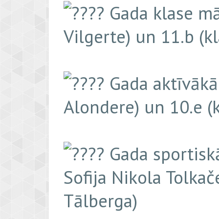
Gada klase māc
Vilgerte) un 11.b (k
Gada aktīvākā 
Alondere) un 10.e (
Gada sportiskā
Sofija Nikola Tolkač
Tālberga)