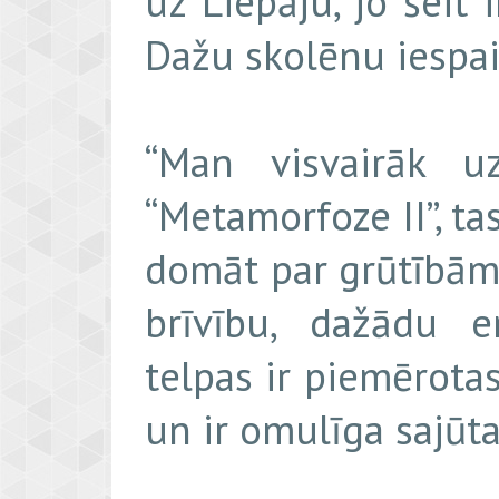
uz Liepāju, jo šeit
Dažu skolēnu iespai
“Man visvairāk u
“Metamorfoze II”, tas
domāt par grūtībām, 
brīvību, dažādu em
telpas ir piemērotas
un ir omulīga sajūta