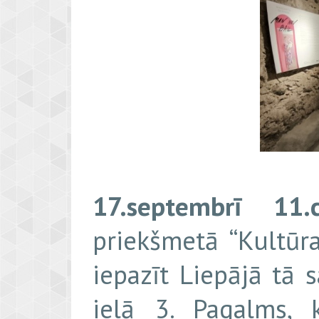
17.septembrī
11
priekšmetā “Kultūr
iepazīt Liepājā tā 
ielā 3. Pagalms, 