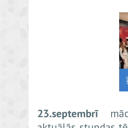
23.septembrī
mācīb
aktuālās stundas t