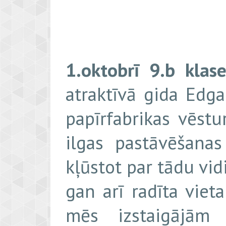
1.oktobrī 9.b klas
atraktīvā gida Edga
papīrfabrikas vēstu
ilgas pastāvēšana
kļūstot par tādu vid
gan arī radīta vie
mēs izstaigājām 