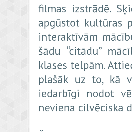
filmas izstrādē. Sķ
apgūstot kultūras 
interaktīvām mācīb
šādu “citādu” māc
klases telpām. Attie
plašāk uz to, kā v
iedarbīgi nodot vē
neviena cilvēciska d