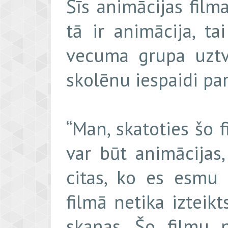
Šīs animācijas filma
tā ir animācija, t
vecuma grupa uztve
skolēnu iespaidi par
“Man, skatoties šo f
var būt animācijas
citas, ko es esmu 
filmā netika izteik
skaņas. Šo filmu n