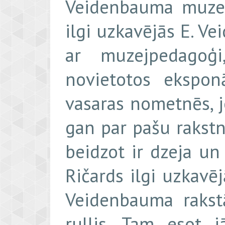
Veidenbauma muzeju
ilgi uzkavējās E. V
ar muzejpedagoģi
novietotos ekspon
vasaras nometnēs, j
gan par pašu rakstn
beidzot ir dzeja un
Ričards ilgi uzkavēj
Veidenbauma rakstā
rullis. Tam esot j