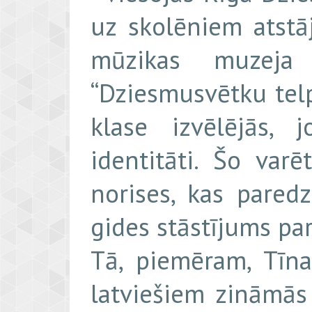
uz skolēniem atstā
mūzikas muzeja p
“Dziesmusvētku telp
klase izvēlējās, 
identitāti. Šo var
norises, kas pared
gides stāstījums pa
Tā, piemēram, Tīna
latviešiem zināmās