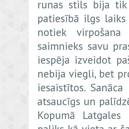
runas stils bija ti
patiesībā ilgs laik
notiek virpošana
saimnieks savu pras
iespēja izveidot pa
nebija viegli, bet pr
iesaistītos. Sanāca
atsaucīgs un palīdzē
Kopumā Latgales k
paliks kā vieta ar ša