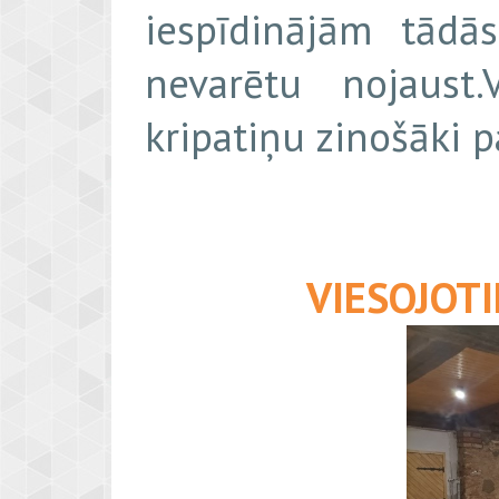
iespīdinājām tādā
nevarētu nojaust
kripatiņu zinošāki p
VIESOJOTI