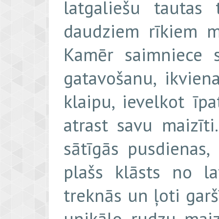
latgaliešu tautas
daudziem rīkiem m
Kamēr saimniece s
gatavošanu, ikvie
klaipu, ievelkot īp
atrast savu maizīti
sātīgās pusdienas, 
plašs klāsts no la
treknās un ļoti gar
unikālo rudzu maiz