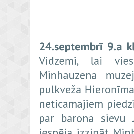
24.septembrī 9.a k
Vidzemi, lai vi
Minhauzena muzej
pulkveža Hieronīma
neticamajiem piedz
par barona sievu J
iespēja izzināt Min