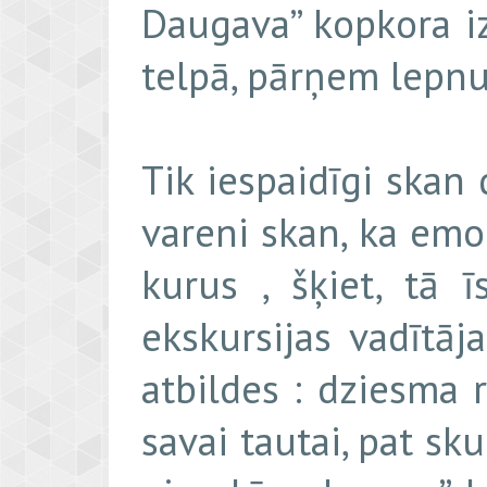
Daugava” kopkora izp
telpā, pārņem lepnum
Tik iespaidīgi skan 
vareni skan, ka emoc
kurus , šķiet, tā 
ekskursijas vadītā
atbildes : dziesma 
savai tautai, pat sk