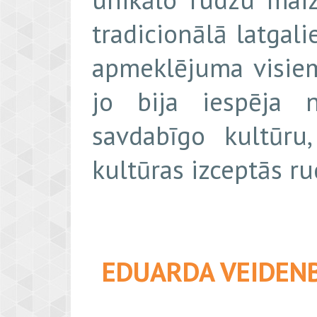
tradicionālā latgal
apmeklējuma visiem
jo bija iespēja n
savdabīgo kultūru
kultūras izceptās r
EDUARDA VEIDENB