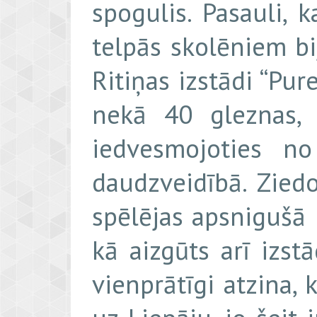
spogulis. Pasauli,
telpās skolēniem bi
Ritiņas izstādi “Pur
nekā 40 gleznas, 
iedvesmojoties no
daudzveidībā. Ziedo
spēlējas apsnigušā
kā aizgūts arī izst
vienprātīgi atzina, 