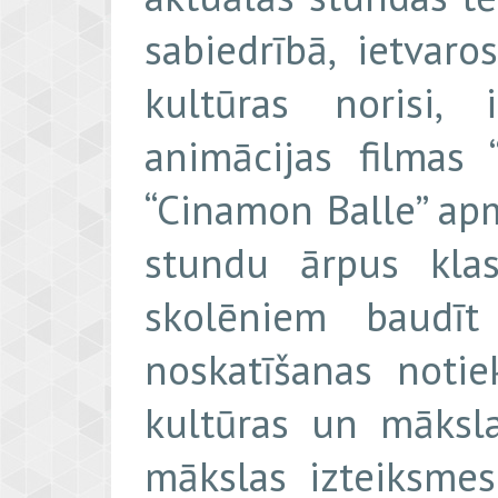
sabiedrībā, ietvar
kultūras norisi, 
animācijas filmas 
“Cinamon Balle” ap
stundu ārpus klas
skolēniem baudīt
noskatīšanas noti
kultūras un māksla
mākslas izteiksme