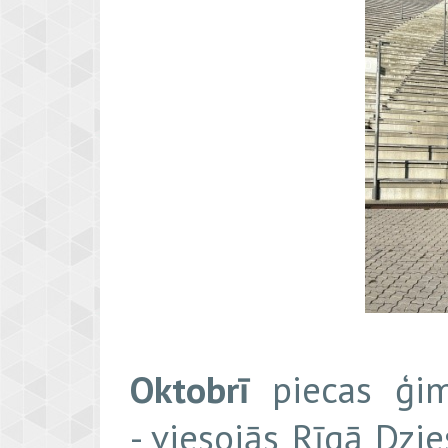
Oktobrī
piecas ģim
- viesojās Rīgā Dzi