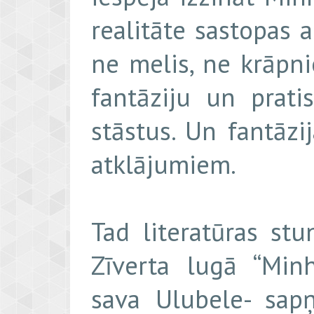
realitāte sastopas a
ne melis, ne krāpni
fantāziju un prati
stāstus. Un fantāzi
atklājumiem.
Tad literatūras st
Zīverta lugā “Min
sava Ulubele- sap