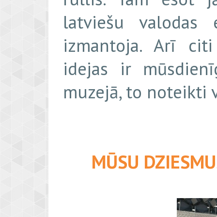
latviešu valodas 
izmantoja. Arī cit
idejas ir mūsdienī
muzejā, to noteikti 
MŪSU DZIESMU