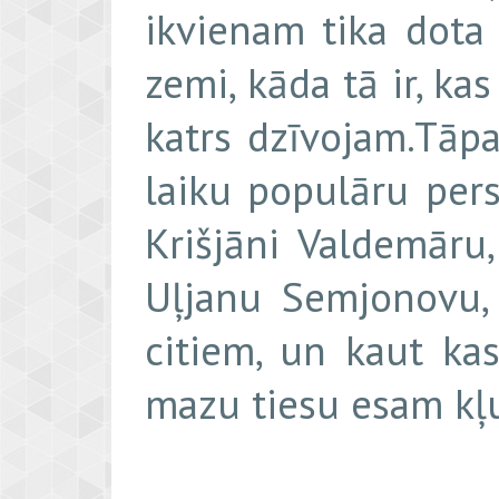
ikvienam tika dota
zemi, kāda tā ir, ka
katrs dzīvojam.Tāpa
laiku populāru pers
Krišjāni Valdemāru
Uļjanu Semjonovu,
citiem, un kaut ka
mazu tiesu esam kļu