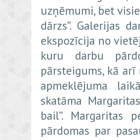
uzņēmumi, bet visie
dārzs”. Galerijas 
ekspozīcija no viet
kuru darbu pārdo
pārsteigums, kā arī
apmeklējuma laikā
skatāma Margarita
bail”. Margaritas 
pārdomas par pasa