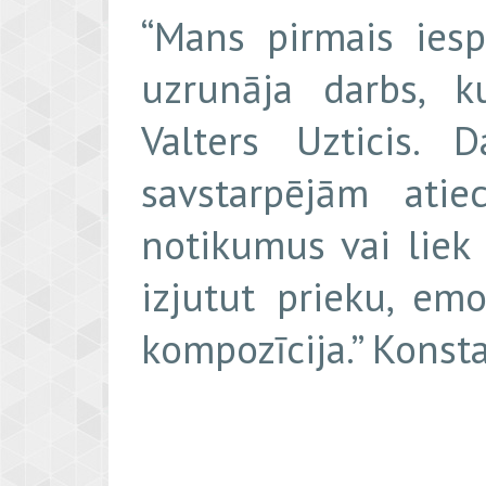
“Mans pirmais iesp
uzrunāja darbs, ku
Valters Uzticis.
savstarpējām ati
notikumus vai liek
izjutut prieku, em
kompozīcija.” Konst