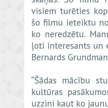
visiem turēties k
šo filmu ieteiktu no
ko neredzētu. Man
ļoti interesants un e
Bernards Grundmani
“Šādas mācību stu
kultūras pasākumo
uzzini kaut ko jaunu,