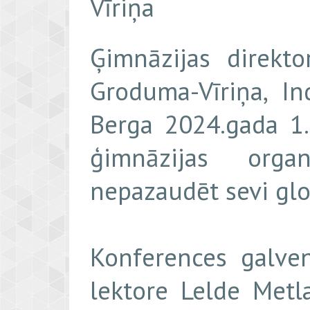
Vīriņa
Ģimnāzijas direkto
Groduma-Vīriņa, I
Berga 2024.gada 1.
ģimnāzijas orga
nepazaudēt sevi glob
Konferences galve
lektore Lelde Metl