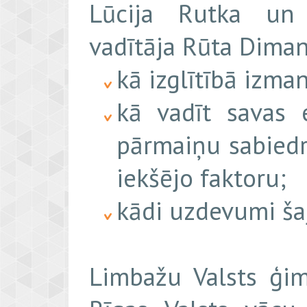
Lūcija Rutka un l
vadītāja Rūta Dimant
kā izglītībā izma
kā vadīt savas 
pārmaiņu sabiedr
iekšējo faktoru;
kādi uzdevumi ša
Limbažu Valsts ģim