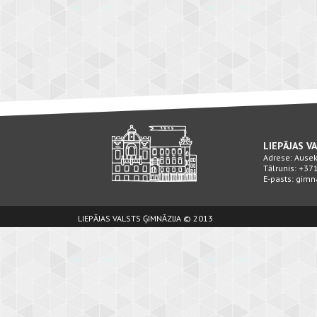
LIEPĀJAS V
Adrese: Ausekļ
Tālrunis: +3
E-pasts: gimn
LIEPĀJAS VALSTS ĢIMNĀZIJA © 2013