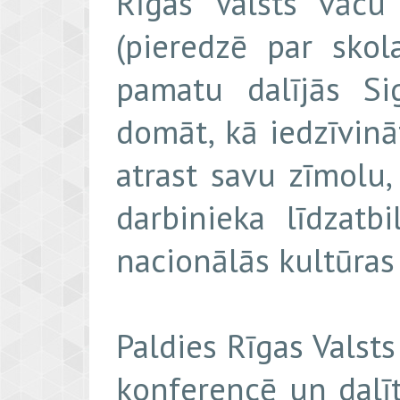
Rīgas Valsts vācu
(pieredzē par skola
pamatu dalījās Si
domāt, kā iedzīvinā
atrast savu zīmolu,
darbinieka līdzatb
nacionālās kultūras 
Paldies Rīgas Valsts
konferencē un dalīt