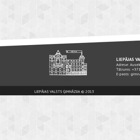
LIEPĀJAS V
Adrese: Ausekļ
Tālrunis: +3
E-pasts: gimn
LIEPĀJAS VALSTS ĢIMNĀZIJA © 2013