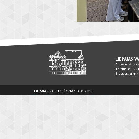
LIEPĀJAS V
Adrese: Ausekļ
Tālrunis: +3
E-pasts: gimn
LIEPĀJAS VALSTS ĢIMNĀZIJA © 2013