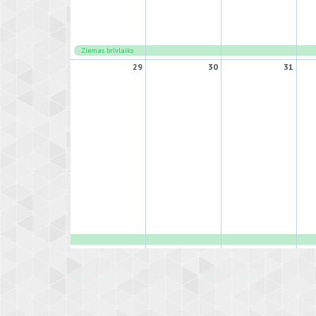
Ziemas brīvlaiks
29
30
31