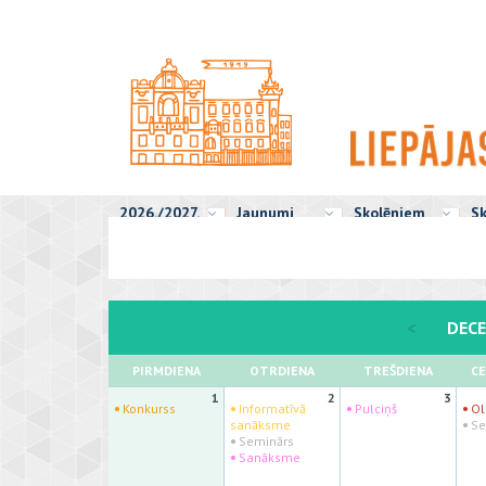
2026./2027.
Jaunumi
Skolēniem
Sk
<
DECE
PIRMDIENA
OTRDIENA
TREŠDIENA
C
1
2
3
·
·
·
·
Konkurss
Informatīvā
Pulciņš
Ol
·
sanāksme
Se
·
Seminārs
·
Sanāksme