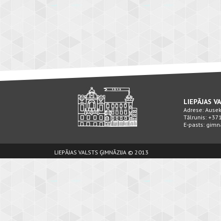
LIEPĀJAS V
Adrese: Ausekļ
Tālrunis: +3
E-pasts: gimn
LIEPĀJAS VALSTS ĢIMNĀZIJA © 2013