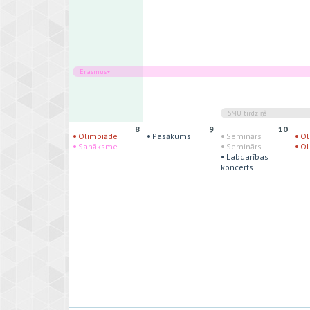
Erasmus+
SMU tirdziņš
8
9
10
·
·
·
·
Olimpiāde
Pasākums
Seminārs
Ol
·
·
·
Sanāksme
Seminārs
Ol
·
Labdarības
koncerts