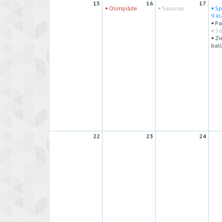
15
16
17
·
·
·
Olimpiāde
Sarunas
Sp
9.k
·
Pa
·
Sa
·
Zi
ball
22
23
24