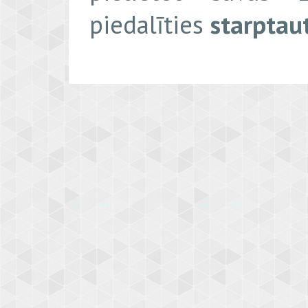
piedalīties
starptau