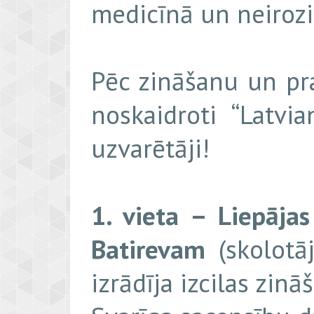
medicīnā un neirozi
Pēc zināšanu un pr
noskaidroti “Latv
uzvarētāji!
1. vieta – Liepāja
Batirevam
(skolotāj
izrādīja izcilas zin