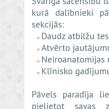
Svarīga sacensību d
kurā dalībnieki p
sekcijās:
Daudz atbilžu tes
Atvērto jautājum
Neiroanatomijas u
Klīnisko gadījum
Pāvels paradīja l
pielietot savas 