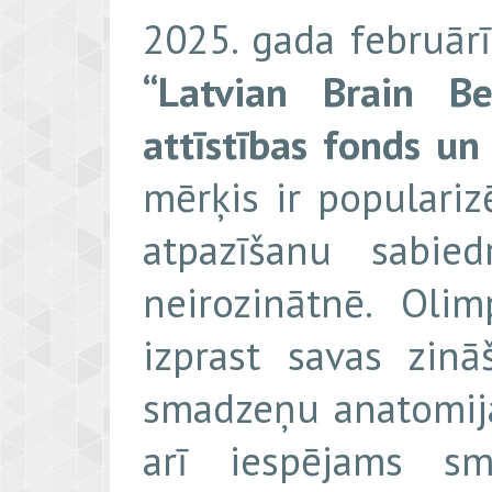
2025. gada februārī
“Latvian Brain B
attīstības fonds un
mērķis ir populari
atpazīšanu sabied
neirozinātnē. Oli
izprast savas zinā
smadzeņu anatomija
arī iespējams sm