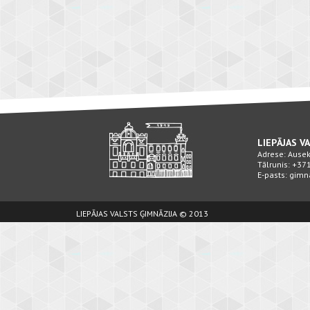
LIEPĀJAS V
Adrese: Ausekļ
Tālrunis: +3
E-pasts: gimn
LIEPĀJAS VALSTS ĢIMNĀZIJA © 2013