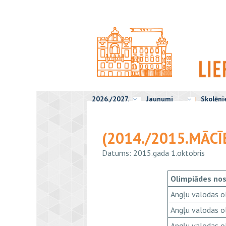
2026./2027.
Jaunumi
Skolēn
(2014./2015.MĀCĪ
Datums: 2015.gada 1.oktobris
Olimpiādes no
Angļu valodas o
Angļu valodas o
Angļu valodas o