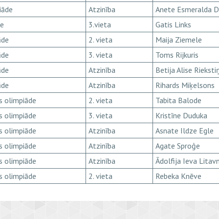
iāde
Atzinība
Anete Esmeralda 
de
3.vieta
Gatis Links
āde
2. vieta
Maija Ziemele
āde
3. vieta
Toms Rijkuris
āde
Atzinība
Betija Alise Rieksti
āde
Atzinība
Rihards Miķelsons
s olimpiāde
2. vieta
Tabita Balode
s olimpiāde
3. vieta
Kristīne Duduka
s olimpiāde
Atzinība
Asnate Ildze Egle
s olimpiāde
Atzinība
Agate Sproģe
s olimpiāde
Atzinība
Ādolfija Ieva Litav
s olimpiāde
2. vieta
Rebeka Knēve