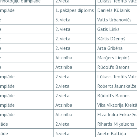
ehnoloģiju olimpiāde
2.vieta
Lūkass Teofils Valc
impiāde
1. pakāpes diploms
Daniels Kūlainis
e
3. vieta
Valts Urbanovičs
e
2. vieta
Gatis Links
e
2. vieta
Kārlis Džeriņš
e
2. vieta
Arta Gribēna
e
Atzinība
Marģers Liepiņš
e
Atzinība
Rūdolfs Barons
impiāde
2.vieta
Lūkass Teofils Valc
impiāde
2.vieta
Roberts Jaunskalže
impiāde
2.vieta
Rūdolfs Barons
impiāde
Atzinība
Vika Viktorija Kreit
impiāde
Atzinība
Elza Indra Enkuzēn
iāde
2.vieta
Rihards Miķelsons
iāde
3.vieta
Anete Baltiņa