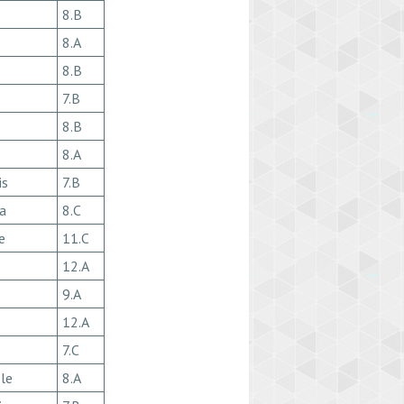
8.B
8.A
8.B
7.B
8.B
8.A
is
7.B
na
8.C
e
11.C
12.A
9.A
12.A
7.C
āle
8.A