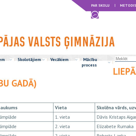
PAR SKOLU
METODIS
iem
Skolotājiem
Vecākiem
Mācību
process
LIEPĀ
BU GADĀ)
saukums
Vieta
Skolēna vārds, uz
limpiāde
1. vieta
Dāvis Kristaps Aiga
limpiāde
2. vieta
Elizabete Rumaka
limpiāde
2. vieta
Roberts Lanka