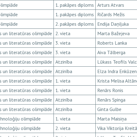
olimpiāde
1. pakāpes diploms
Arturs Atvars
olimpiāde
1. pakāpes diploms
Ričards Mežis
olimpiāde
2. pakāpes diploms
Endija Daņiļuka
 un literatūras olimpiāde
2. vieta
Marta Bažejeva
 un literatūras olimpiāde
3. vieta
Roberts Lanka
 un literatūras olimpiāde
3. vieta
Aiva Tālberga
 un literatūras olimpiāde
Atzinība
Lūkass Teofils Valc
 un literatūras olimpiāde
Atzinība
Elza Indra Enkūze
 un literatūras olimpiāde
1. vieta
Krista Melisa Altān
 un literatūras olimpiāde
1. vieta
Renārs Ronis
 un literatūras olimpiāde
Atzinība
Renārs Spinga
 un literatūras olimpiāde
Atzinība
Ginta Gulbe
ehnoloģiju olimpiāde
1. vieta
Marta Maisiņa
ehnoloģiju olimpiāde
2. vieta
Vika Viktorija Kreit