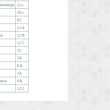
Damberga
11.c
10.c
9.C
12.A
ņa
12.B
12.C
7.C
7.B
8.B
7.A
niece
9.B
12.C