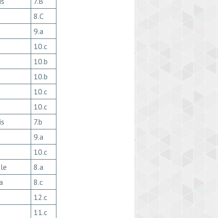
is
7.B
8.C
9.a
10.c
10.b
10.b
10.c
10.c
is
7.b
9.a
10.c
āle
8.a
a
8.c
12.c
11.c