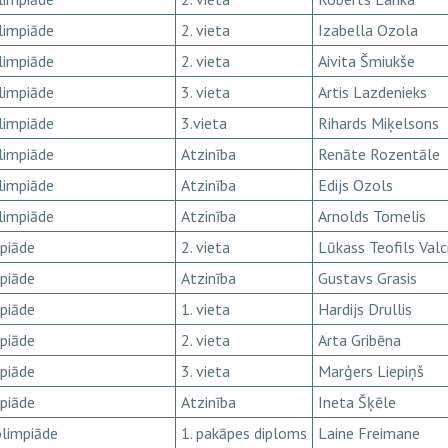
limpiāde
2. vieta
Izabella Ozola
limpiāde
2. vieta
Aivita Šmiukše
limpiāde
3. vieta
Artis Lazdenieks
limpiāde
3.vieta
Rihards Miķelsons
limpiāde
Atzinība
Renāte Rozentāle
limpiāde
Atzinība
Edijs Ozols
limpiāde
Atzinība
Arnolds Tomelis
mpiāde
2. vieta
Lūkass Teofils Valc
mpiāde
Atzinība
Gustavs Grasis
mpiāde
1. vieta
Hardijs Drullis
mpiāde
2. vieta
Arta Gribēna
mpiāde
3. vieta
Marģers Liepiņš
mpiāde
Atzinība
Ineta Šķēle
olimpiāde
1. pakāpes diploms
Laine Freimane