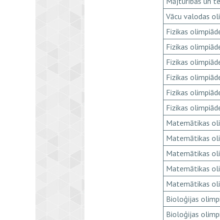
Mājturības un t
Vācu valodas ol
Fizikas olimpiād
Fizikas olimpiād
Fizikas olimpiād
Fizikas olimpiād
Fizikas olimpiād
Fizikas olimpiād
Matemātikas ol
Matemātikas ol
Matemātikas ol
Matemātikas ol
Matemātikas ol
Bioloģijas olimp
Bioloģijas olimp