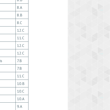
8.A
8.B
8.C
12.C
11.C
12.C
12.C
is
7.B
7.B
11.C
10.B
10.C
10.A
9.A