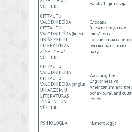
ZINĀTNE UN
Valsts 1. ģimnāzijā
VĒSTURE
CITTAUTU
VALODNIECĪBA
Словарь
CITTAUTU
"несуществующих
VALODNIECĪBA (krievu)
слов": опыт
UN ĀRZEMJU
составления словар
LITERATŪRAS
русско-латышских
ZINĀTNE UN
лакун.
VĒSTURE
CITTAUTU
VALODNIECĪBA
Watching the
CITTAUTU
Englishness vs
VALODNIECĪBA (angļu)
Americanism and thei
UN ĀRZEMJU
behavioural and cultu
LITERATŪRAS
codes
ZINĀTNE UN
VĒSTURE
PSIHOLOĢIJA
Numeroloģija