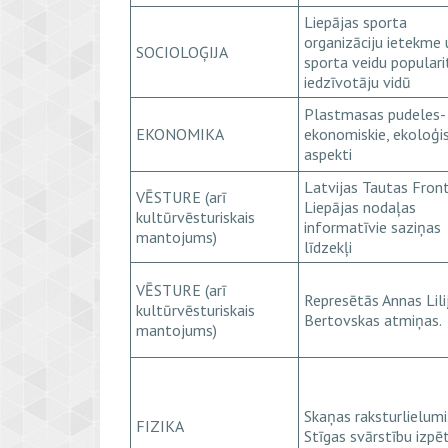
Liepājas sporta
organizāciju ietekme 
SOCIOLOĢIJA
sporta veidu populari
iedzīvotāju vidū
Plastmasas pudeles-
EKONOMIKA
ekonomiskie, ekoloģis
aspekti
Latvijas Tautas Fron
VĒSTURE (arī
Liepājas nodaļas
kultūrvēsturiskais
informatīvie saziņas
mantojums)
līdzekļi
VĒSTURE (arī
Represētās Annas Lili
kultūrvēsturiskais
Bertovskas atmiņas.
mantojums)
Skaņas raksturlielumi
FIZIKA
Stīgas svārstību izpēt