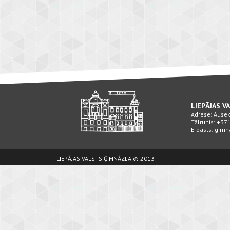
LIEPĀJAS V
Adrese: Ausekļ
Tālrunis: +3
E-pasts: gimn
LIEPĀJAS VALSTS ĢIMNĀZIJA © 2013